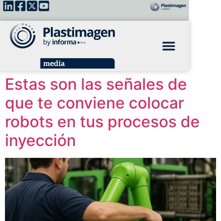
Estas son las señales de
que te conviene colocar
robots en tus procesos de
inyección